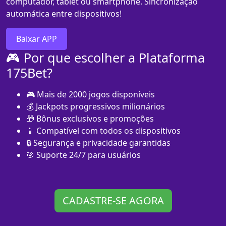
computador, tablet ou smartphone. Sincronização
automática entre dispositivos!
Baixar APP
🎮 Por que escolher a Plataforma
175Bet?
🎮 Mais de 2000 jogos disponíveis
💰 Jackpots progressivos milionários
🎁 Bônus exclusivos e promoções
📱 Compatível com todos os dispositivos
🔒 Segurança e privacidade garantidas
🎯 Suporte 24/7 para usuários
CADASTRE-SE AGORA