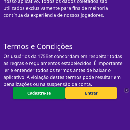
nosso aplicativo. Todos os dados coletados são
utilizados exclusivamente para fins de melhoria
contínua da experiência de nossos jogadores.
Termos e Condições
Os usuários da 175Bet concordam em respeitar todas
as regras e regulamentos estabelecidos. É importante
ler e entender todos os termos antes de baixar o
aplicativo. A violação destes termos pode resultar em
penalizações ou na suspensão da conta.
X
Cadastre-se
Entrar