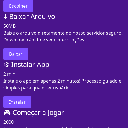
Escolher
⬇️ Baixar Arquivo
50MB
Baixe o arquivo diretamente do nosso servidor seguro.
Download rápido e sem interrupções!
Baixar
⚙️ Instalar App
2 min
Instale o app em apenas 2 minutos! Processo guiado e
simples para qualquer usuário.
Instalar
🎮 Começar a Jogar
2000+