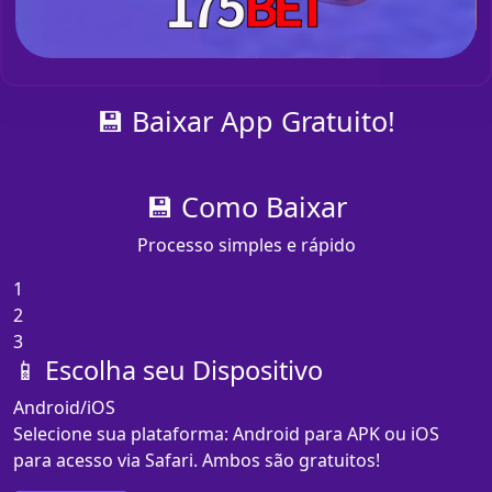
💾 Baixar App Gratuito!
💾 Como Baixar
Processo simples e rápido
1
2
3
📱 Escolha seu Dispositivo
Android/iOS
Selecione sua plataforma: Android para APK ou iOS
para acesso via Safari. Ambos são gratuitos!