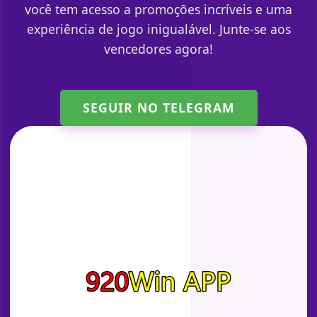
você tem acesso a promoções incríveis e uma
experiência de jogo inigualável. Junte-se aos
vencedores agora!
SEGUIR NO TELEGRAM