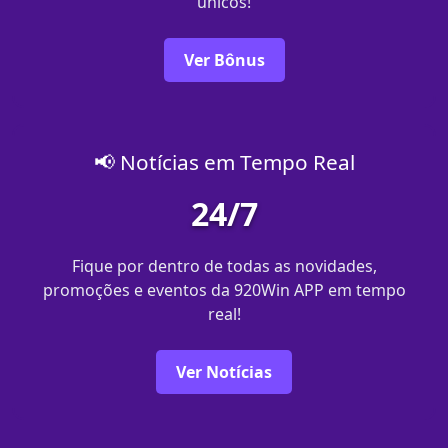
únicos!
Ver Bônus
📢 Notícias em Tempo Real
24/7
Fique por dentro de todas as novidades,
promoções e eventos da 920Win APP em tempo
real!
Ver Notícias