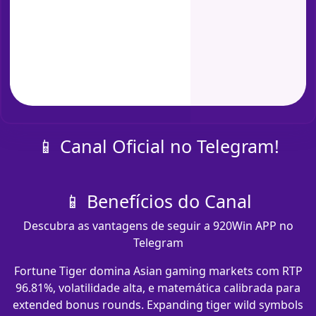
📱 Canal Oficial no Telegram!
📱 Benefícios do Canal
Descubra as vantagens de seguir a 920Win APP no
Telegram
Fortune Tiger domina Asian gaming markets com RTP
96.81%, volatilidade alta, e matemática calibrada para
extended bonus rounds. Expanding tiger wild symbols