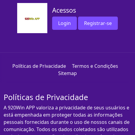
Acessos
Login
Registrar-se
Políticas de Privacidade
Termos e Condições
Sitemap
Políticas de Privacidade
A 920Win APP valoriza a privacidade de seus usuários e
está empenhada em proteger todas as informações
pessoais fornecidas durante o uso de nossos canais de
comunicação. Todos os dados coletados são utilizados