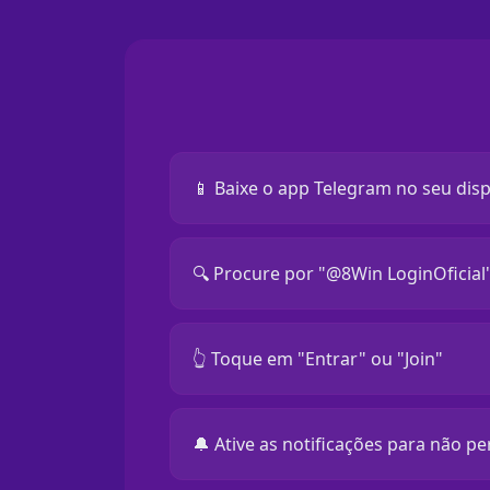
📱 Baixe o app Telegram no seu disp
🔍 Procure por "@8Win LoginOficial
👆 Toque em "Entrar" ou "Join"
🔔 Ative as notificações para não p