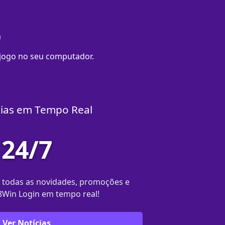
m
e jogo no seu computador.
cias em Tempo Real
24/7
e todas as novidades, promoções e
8Win Login em tempo real!
Ver Notícias