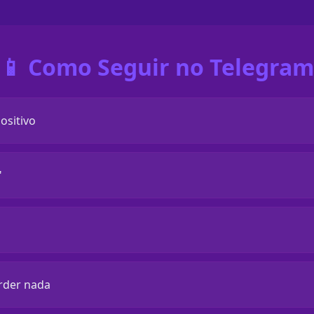
📱 Como Seguir no Telegram
ositivo
"
erder nada