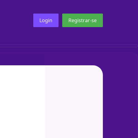
Login
Registrar-se