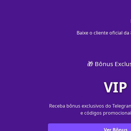
Baixe o cliente oficial 
🎁 Bônus Exclu
VIP
Receba bônus exclusivos do Telegra
e códigos promocionai
Ver Bônus