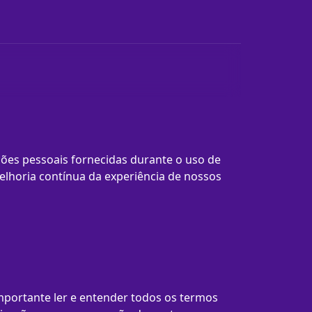
ções pessoais fornecidas durante o uso de
elhoria contínua da experiência de nossos
mportante ler e entender todos os termos