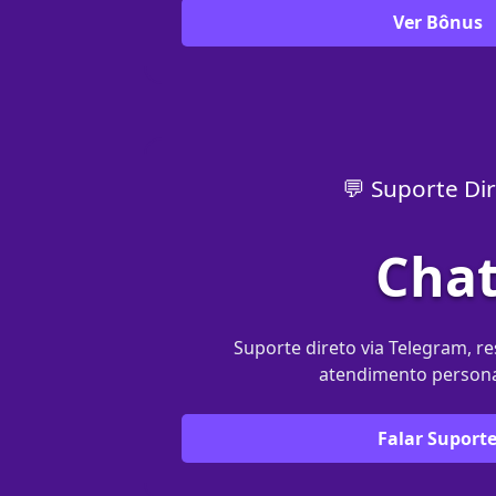
Ver Bônus
💬 Suporte Di
Cha
Suporte direto via Telegram, r
atendimento persona
Falar Suport