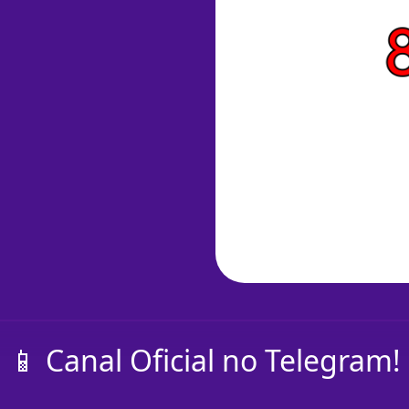
📱 Canal Oficial no Telegram!