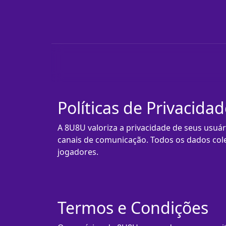
Políticas de Privacida
A 8U8U valoriza a privacidade de seus usu
canais de comunicação. Todos os dados cole
jogadores.
Termos e Condições