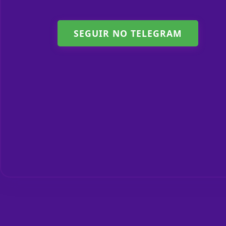
SEGUIR NO TELEGRAM