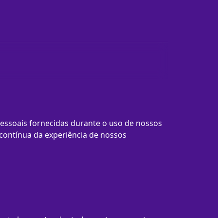
essoais fornecidas durante o uso de nossos
 contínua da experiência de nossos