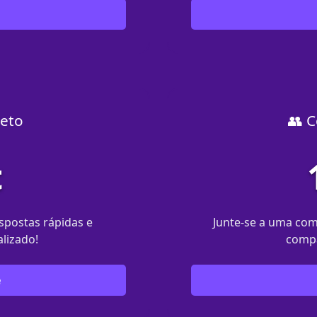
reto
👥 
t
espostas rápidas e
Junte-se a uma com
lizado!
compa
e