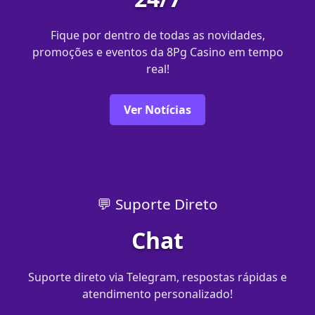
Fique por dentro de todas as novidades,
promoções e eventos da 8Pg Casino em tempo
real!
Ver Notícias
💬 Suporte Direto
Chat
Suporte direto via Telegram, respostas rápidas e
atendimento personalizado!