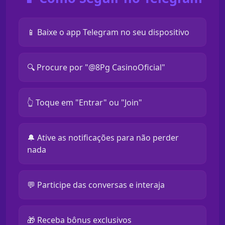
📱 Baixe o app Telegram no seu dispositivo
🔍 Procure por "@8Pg CasinoOficial"
👆 Toque em "Entrar" ou "Join"
🔔 Ative as notificações para não perder
nada
💬 Participe das conversas e interaja
🎁 Receba bônus exclusivos