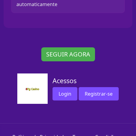
automaticamente
SEGUIR AGORA
Acessos
Login
Registrar-se