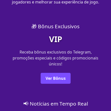
jogadores e melhorar sua experiência de jogo.
🎁 Bônus Exclusivos
VIP
Receba bônus exclusivos do Telegram,
promoções especiais e códigos promocionais
únicos!
Ver Bônus
📢 Notícias em Tempo Real