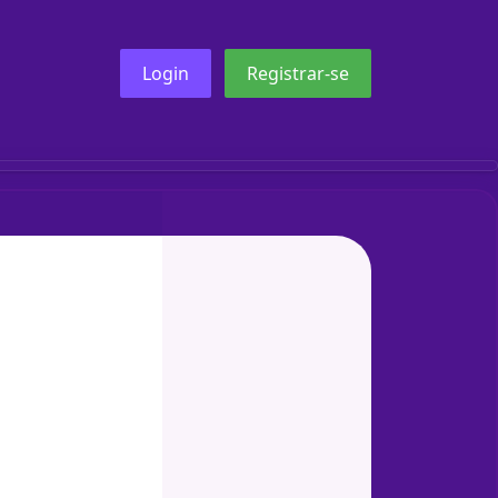
Login
Registrar-se