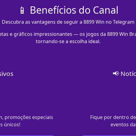
📱 Benefícios do Canal
Descubra as vantagens de seguir a 8899 Win no Telegram
as e gráficos impressionantes — os jogos da 8899 Win Bras
tornando-se a escolha ideal.
sivos
📢 Notí
m, promoções especiais
Fique por dentro d
s únicos!
eventos da