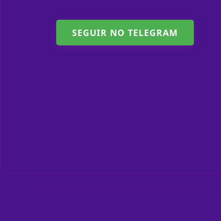
SEGUIR NO TELEGRAM