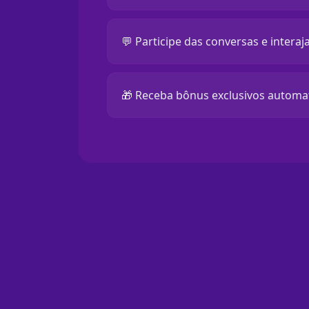
💬 Participe das conversas e interaj
🎁 Receba bônus exclusivos autom