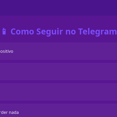
📱 Como Seguir no Telegram
ositivo
erder nada