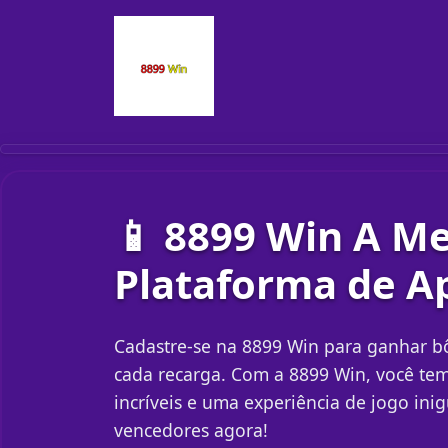
📱 8899 Win A M
Plataforma de A
Cadastre-se na 8899 Win para ganhar b
cada recarga. Com a 8899 Win, você te
incríveis e uma experiência de jogo inig
vencedores agora!