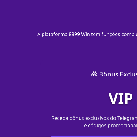
A plataforma 8899 Win tem funções complet
🎁 Bônus Exclu
VIP
Receba bônus exclusivos do Telegra
e códigos promocionai