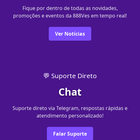
Fique por dentro de todas as novidades,
promoções e eventos da 888Ves em tempo real!
Ver Notícias
💬 Suporte Direto
Chat
Suporte direto via Telegram, respostas rápidas e
atendimento personalizado!
Falar Suporte