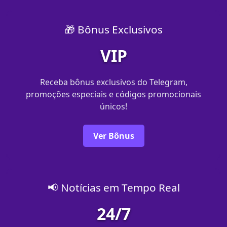
🎁 Bônus Exclusivos
VIP
Receba bônus exclusivos do Telegram,
promoções especiais e códigos promocionais
únicos!
Ver Bônus
📢 Notícias em Tempo Real
24/7