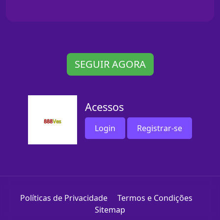
SEGUIR AGORA
Acessos
Login
Registrar-se
Políticas de Privacidade
Termos e Condições
Sitemap