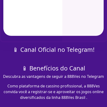
📱 Canal Oficial no Telegram!
📱 Benefícios do Canal
Descubra as vantagens de seguir a 888Ves no Telegram
Como plataforma de cassino profissional, a 888Ves
convida você a registrar-se e aproveitar os jogos online
diversificados da linha 888Ves Brasil .