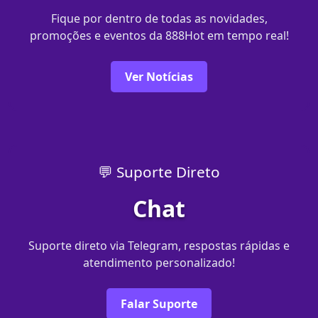
Fique por dentro de todas as novidades,
promoções e eventos da 888Hot em tempo real!
Ver Notícias
💬 Suporte Direto
Chat
Suporte direto via Telegram, respostas rápidas e
atendimento personalizado!
Falar Suporte