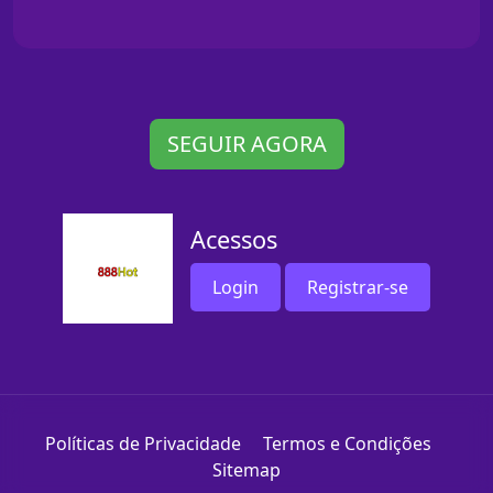
SEGUIR AGORA
Acessos
Login
Registrar-se
Políticas de Privacidade
Termos e Condições
Sitemap