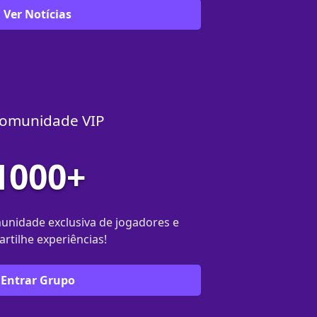
Ver Notícias
Comunidade VIP
1000+
unidade exclusiva de jogadores e
rtilhe experiências!
Entrar Grupo