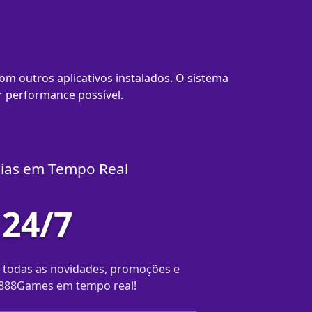
com outros aplicativos instalados. O sistema
r performance possível.
cias em Tempo Real
24/7
e todas as novidades, promoções e
 888Games em tempo real!