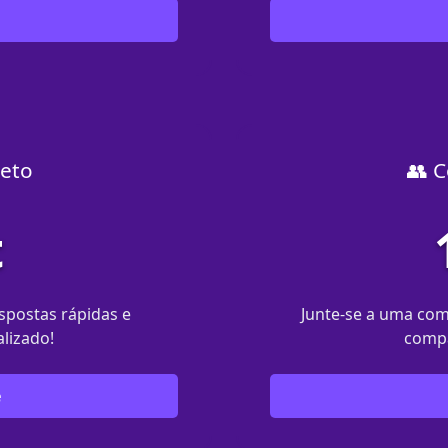
reto
👥 
t
espostas rápidas e
Junte-se a uma com
lizado!
compa
e