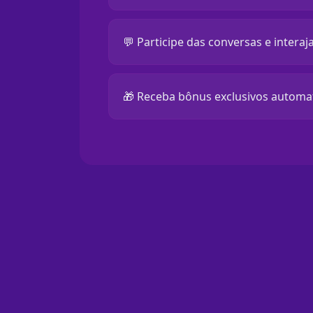
💬 Participe das conversas e interaj
🎁 Receba bônus exclusivos autom