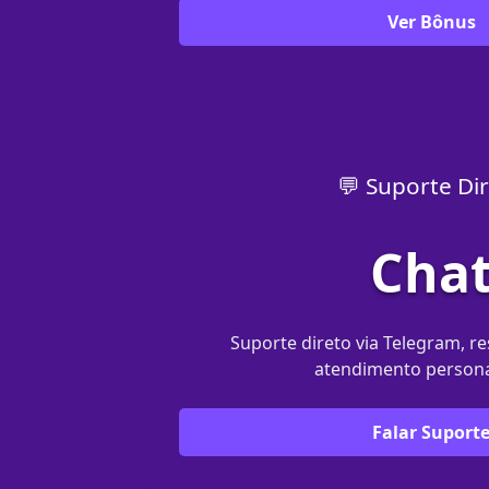
Ver Bônus
💬 Suporte Di
Cha
Suporte direto via Telegram, r
atendimento persona
Falar Suport