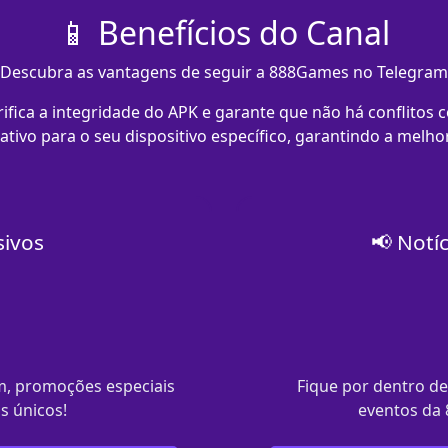
📱 Benefícios do Canal
Descubra as vantagens de seguir a 888Games no Telegram
ifica a integridade do APK e garante que não há conflitos 
ativo para o seu dispositivo específico, garantindo a melho
sivos
📢 Notí
m, promoções especiais
Fique por dentro d
s únicos!
eventos da