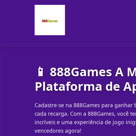
📱 888Games A 
Plataforma de A
Cadastre-se na 888Games para ganhar 
cada recarga. Com a 888Games, você t
incríveis e uma experiência de jogo inig
vencedores agora!