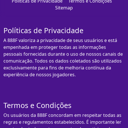
Políticas de Privacidade
Termos e Condições
Sitemap
Políticas de Privacidade
A 888F valoriza a privacidade de seus usuários e está
empenhada em proteger todas as informações
pessoais fornecidas durante o uso de nossos canais de
comunicação. Todos os dados coletados são utilizados
exclusivamente para fins de melhoria contínua da
experiência de nossos jogadores.
Termos e Condições
Os usuários da 888F concordam em respeitar todas as
regras e regulamentos estabelecidos. É importante ler