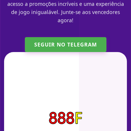
acesso a promoções incríveis e uma experiência
de jogo inigualável. Junte-se aos vencedores
agora!
SEGUIR NO TELEGRAM