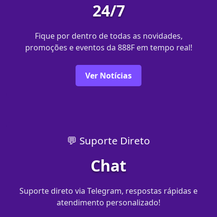
24/7
Fique por dentro de todas as novidades,
promoções e eventos da 888F em tempo real!
Ver Notícias
💬 Suporte Direto
Chat
Suporte direto via Telegram, respostas rápidas e
atendimento personalizado!