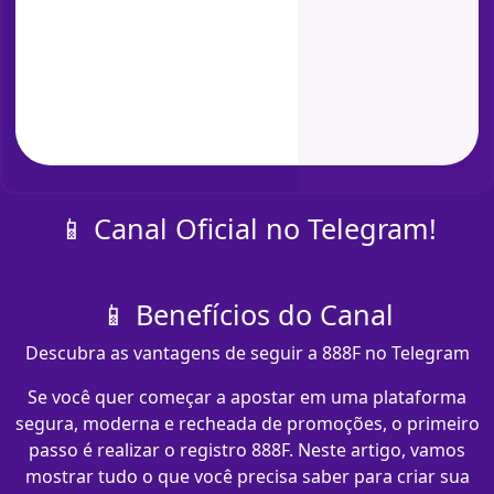
📱 Canal Oficial no Telegram!
📱 Benefícios do Canal
Descubra as vantagens de seguir a 888F no Telegram
Se você quer começar a apostar em uma plataforma
segura, moderna e recheada de promoções, o primeiro
passo é realizar o registro 888F. Neste artigo, vamos
mostrar tudo o que você precisa saber para criar sua