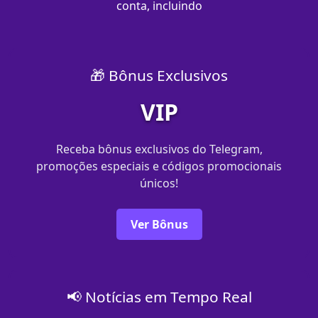
conta, incluindo
🎁 Bônus Exclusivos
VIP
Receba bônus exclusivos do Telegram,
promoções especiais e códigos promocionais
únicos!
Ver Bônus
📢 Notícias em Tempo Real