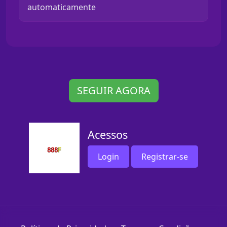
automaticamente
SEGUIR AGORA
Acessos
Login
Registrar-se