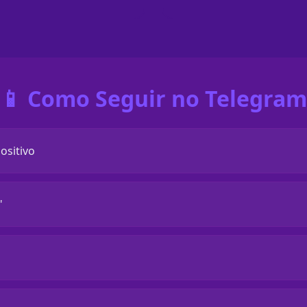
📱 Como Seguir no Telegram
ositivo
"