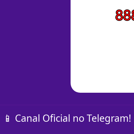
📱 Canal Oficial no Telegram!