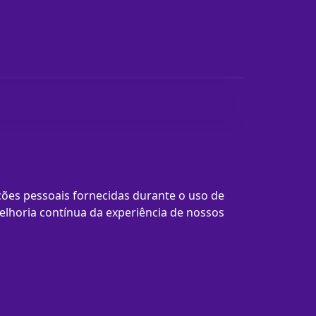
ões pessoais fornecidas durante o uso de
elhoria contínua da experiência de nossos