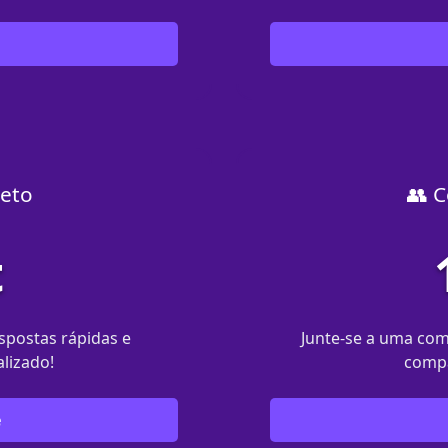
reto
👥 
t
espostas rápidas e
Junte-se a uma com
lizado!
compa
e