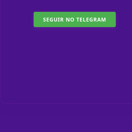
SEGUIR NO TELEGRAM