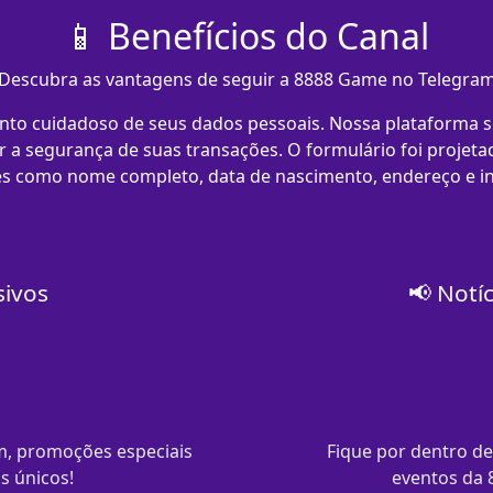
📱 Benefícios do Canal
Descubra as vantagens de seguir a 8888 Game no Telegra
o cuidadoso de seus dados pessoais. Nossa plataforma so
ir a segurança de suas transações. O formulário foi projet
es como nome completo, data de nascimento, endereço e i
sivos
📢 Notí
m, promoções especiais
Fique por dentro d
s únicos!
eventos da 