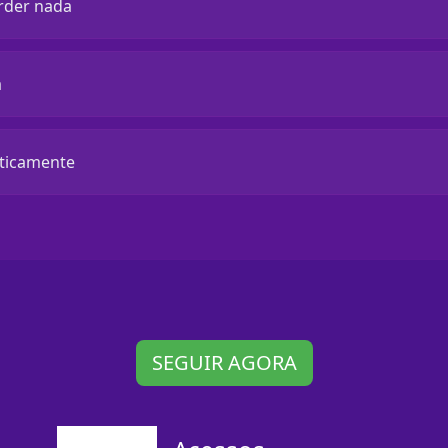
erder nada
a
aticamente
SEGUIR AGORA