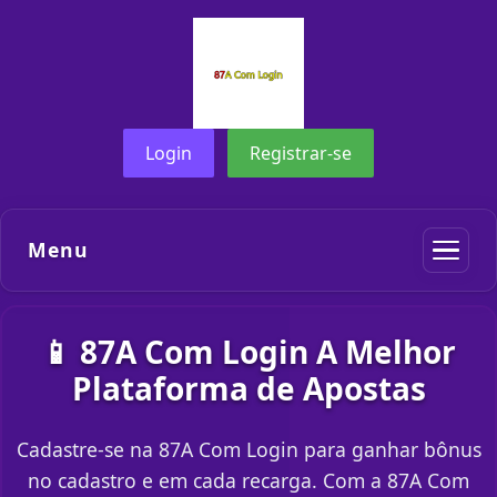
Login
Registrar-se
Menu
📱 87A Com Login A Melhor
Plataforma de Apostas
Cadastre-se na 87A Com Login para ganhar bônus
no cadastro e em cada recarga. Com a 87A Com