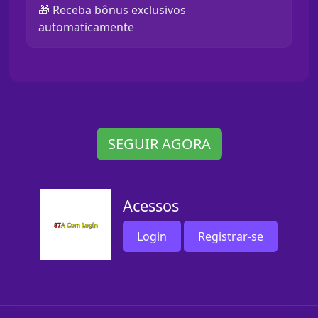
🎁 Receba bônus exclusivos
automaticamente
SEGUIR AGORA
Acessos
Login
Registrar-se