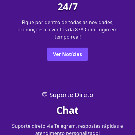
24/7
Fique por dentro de todas as novidades,
promoções e eventos da 87A Com Login em
tempo real!
Ver Notícias
💬 Suporte Direto
Chat
Suporte direto via Telegram, respostas rápidas e
atendimento personalizado!