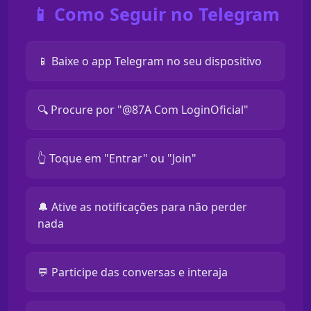
📱 Como Seguir no Telegram
📱 Baixe o app Telegram no seu dispositivo
🔍 Procure por "@87A Com LoginOficial"
👆 Toque em "Entrar" ou "Join"
🔔 Ative as notificações para não perder
nada
💬 Participe das conversas e interaja