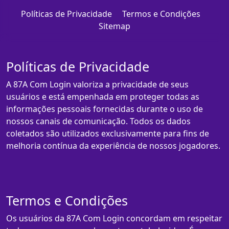
Políticas de Privacidade
Termos e Condições
Sitemap
Políticas de Privacidade
A 87A Com Login valoriza a privacidade de seus
usuários e está empenhada em proteger todas as
informações pessoais fornecidas durante o uso de
nossos canais de comunicação. Todos os dados
coletados são utilizados exclusivamente para fins de
melhoria contínua da experiência de nossos jogadores.
Termos e Condições
Os usuários da 87A Com Login concordam em respeitar