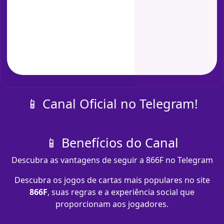
📱 Canal Oficial no Telegram!
📱 Benefícios do Canal
Descubra as vantagens de seguir a 866F no Telegram
Descubra os jogos de cartas mais populares no site
866F
, suas regras e a experiência social que
proporcionam aos jogadores.