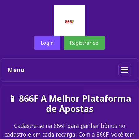
Login
Registrar-se
Menu
📱 866F A Melhor Plataforma
de Apostas
Cadastre-se na 866F para ganhar bônus no
cadastro e em cada recarga. Com a 866F, você tem