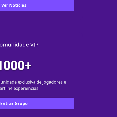
Ver Notícias
Comunidade VIP
1000+
unidade exclusiva de jogadores e
rtilhe experiências!
Entrar Grupo