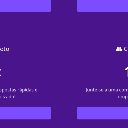
reto
👥 
t
espostas rápidas e
Junte-se a uma com
lizado!
compa
e