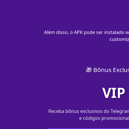
Além disso, o APK pode ser instalado 
customiza
🎁 Bônus Exclu
VIP
Receba bônus exclusivos do Telegra
e códigos promocionai