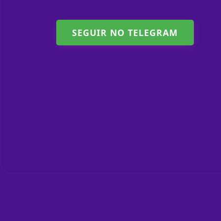
SEGUIR NO TELEGRAM