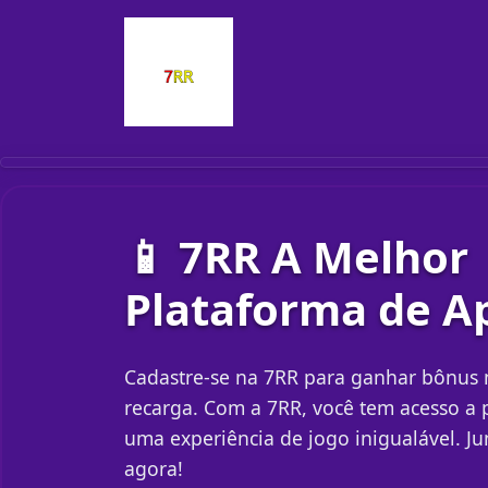
📱 7RR A Melhor
Plataforma de A
Cadastre-se na 7RR para ganhar bônus 
recarga. Com a 7RR, você tem acesso a 
uma experiência de jogo inigualável. J
agora!