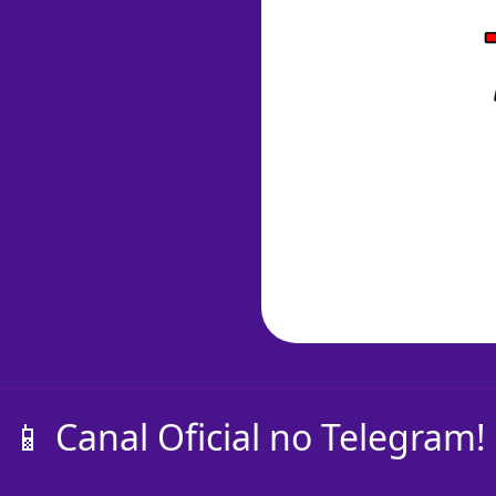
📱 Canal Oficial no Telegram!