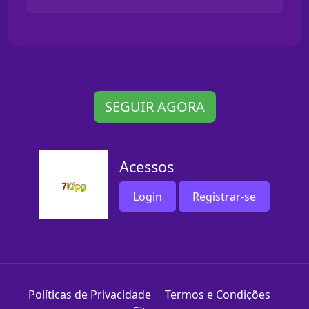
SEGUIR AGORA
Acessos
Login
Registrar-se
Políticas de Privacidade
Termos e Condições