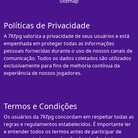
Sitemap
Políticas de Privacidade
A 7Kfpg valoriza a privacidade de seus usuários e está
empenhada em proteger todas as informações
pessoais fornecidas durante o uso de nossos canais de
comunicação. Todos os dados coletados são utilizados
exclusivamente para fins de melhoria contínua da
experiência de nossos jogadores.
Termos e Condições
Os usuários da 7Kfpg concordam em respeitar todas as
regras e regulamentos estabelecidos. É importante ler
e entender todos os termos antes de participar de