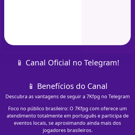
📱 Canal Oficial no Telegram!
📱 Benefícios do Canal
Descubra as vantagens de seguir a 7Kfpg no Telegram
Foco no público brasileiro: O 7Kfpg com​ oferece um
atendimento totalmente em português e participa de
eventos locais, se aproximando ainda mais dos
jogadores brasileiros.