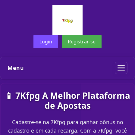
Login
Registrar-se
Menu
📱 7Kfpg A Melhor Plataforma
de Apostas
Cadastre-se na 7Kfpg para ganhar bônus no
cadastro e em cada recarga. Com a 7Kfpg, você