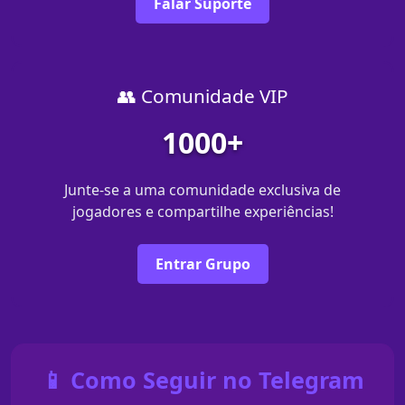
Falar Suporte
👥 Comunidade VIP
1000+
Junte-se a uma comunidade exclusiva de
jogadores e compartilhe experiências!
Entrar Grupo
📱 Como Seguir no Telegram