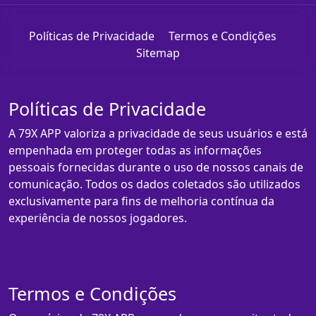
Políticas de Privacidade
Termos e Condições
Sitemap
Políticas de Privacidade
A 79X APP valoriza a privacidade de seus usuários e está
empenhada em proteger todas as informações
pessoais fornecidas durante o uso de nossos canais de
comunicação. Todos os dados coletados são utilizados
exclusivamente para fins de melhoria contínua da
experiência de nossos jogadores.
Termos e Condições