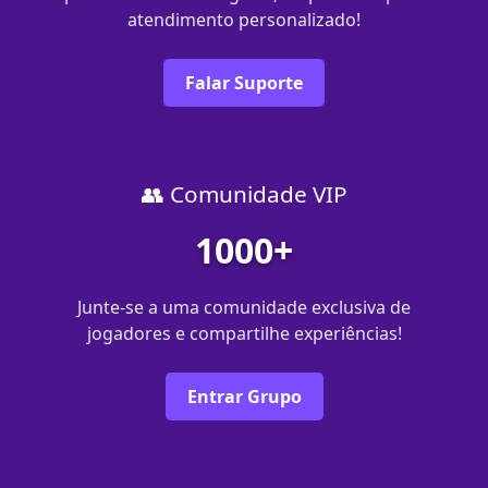
atendimento personalizado!
Falar Suporte
👥 Comunidade VIP
1000+
Junte-se a uma comunidade exclusiva de
jogadores e compartilhe experiências!
Entrar Grupo