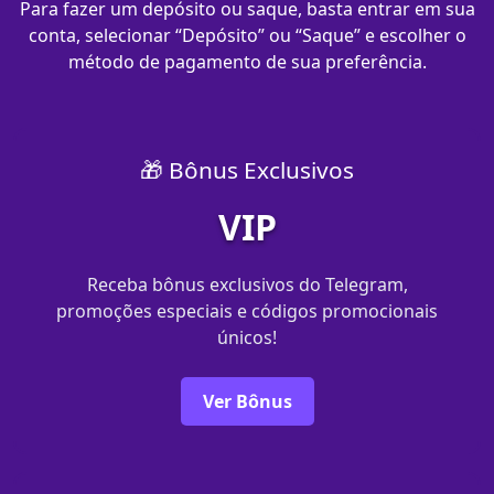
Para fazer um depósito ou saque, basta entrar em sua
conta, selecionar “Depósito” ou “Saque” e escolher o
método de pagamento de sua preferência.
🎁 Bônus Exclusivos
VIP
Receba bônus exclusivos do Telegram,
promoções especiais e códigos promocionais
únicos!
Ver Bônus