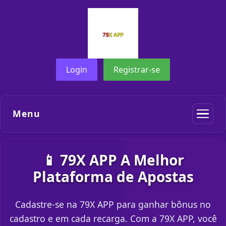
Login
Registrar-se
Menu
📱 79X APP A Melhor
Plataforma de Apostas
Cadastre-se na 79X APP para ganhar bônus no
cadastro e em cada recarga. Com a 79X APP, você