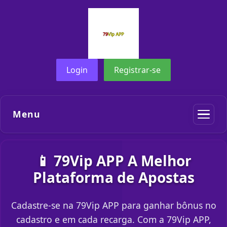
Login
Registrar-se
Menu
📱 79Vip APP A Melhor
Plataforma de Apostas
Cadastre-se na 79Vip APP para ganhar bônus no
cadastro e em cada recarga. Com a 79Vip APP,