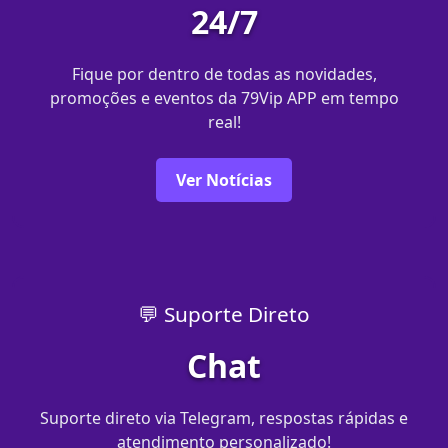
24/7
Fique por dentro de todas as novidades,
promoções e eventos da 79Vip APP em tempo
real!
Ver Notícias
💬 Suporte Direto
Chat
Suporte direto via Telegram, respostas rápidas e
atendimento personalizado!