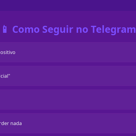
📱 Como Seguir no Telegram
ositivo
cial"
erder nada