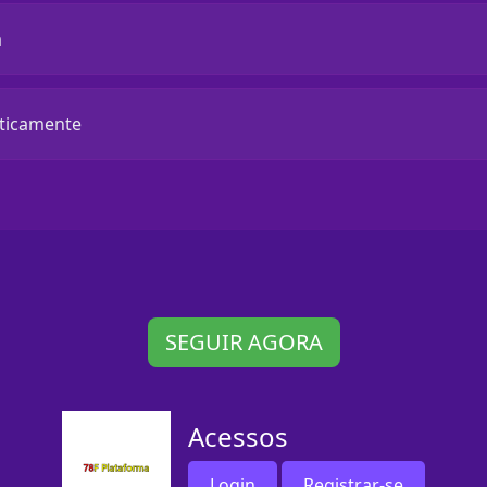
a
aticamente
SEGUIR AGORA
Acessos
Login
Registrar-se