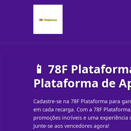
📱 78F Plataform
Plataforma de A
Cadastre-se na 78F Plataforma para ga
em cada recarga. Com a 78F Plataforma,
promoções incríveis e uma experiência d
Junte-se aos vencedores agora!