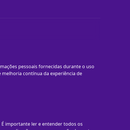
ormações pessoais fornecidas durante o uso
e melhoria contínua da experiência de
 É importante ler e entender todos os