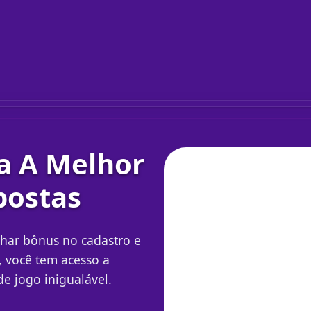
a A Melhor
postas
nhar bônus no cadastro e
 você tem acesso a
e jogo inigualável.