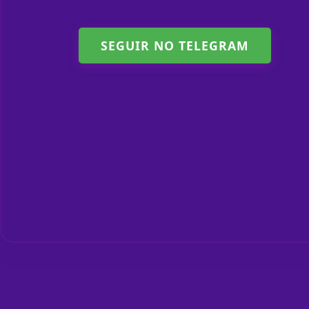
SEGUIR NO TELEGRAM