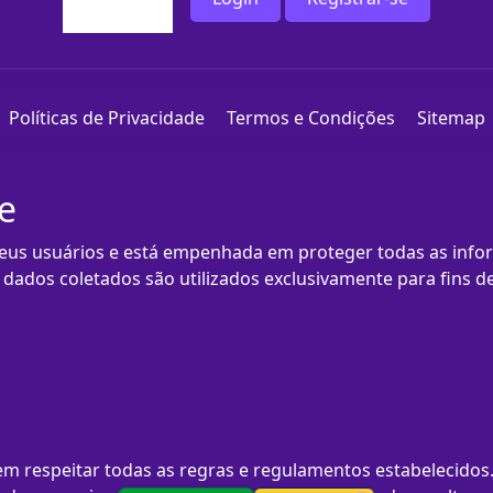
Políticas de Privacidade
Termos e Condições
Sitemap
de
 seus usuários e está empenhada em proteger todas as inf
dados coletados são utilizados exclusivamente para fins d
 respeitar todas as regras e regulamentos estabelecidos.