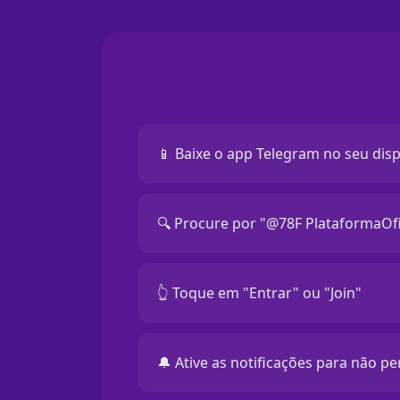
📱 Baixe o app Telegram no seu disp
🔍 Procure por "@78F PlataformaOfi
👆 Toque em "Entrar" ou "Join"
🔔 Ative as notificações para não p