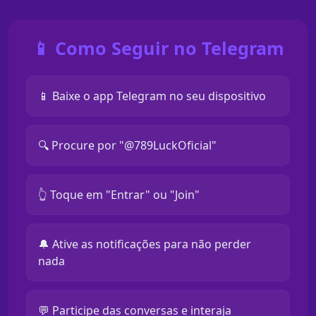
📱 Como Seguir no Telegram
📱 Baixe o app Telegram no seu dispositivo
🔍 Procure por "@789LuckOficial"
👆 Toque em "Entrar" ou "Join"
🔔 Ative as notificações para não perder
nada
💬 Participe das conversas e interaja