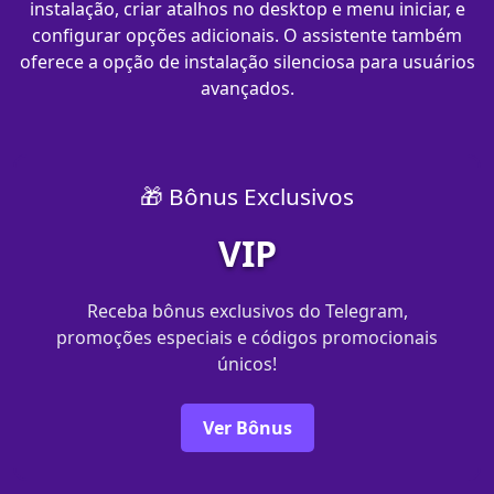
instalação, criar atalhos no desktop e menu iniciar, e
configurar opções adicionais. O assistente também
oferece a opção de instalação silenciosa para usuários
avançados.
🎁 Bônus Exclusivos
VIP
Receba bônus exclusivos do Telegram,
promoções especiais e códigos promocionais
únicos!
Ver Bônus