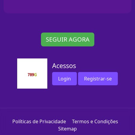
SEGUIR AGORA
Acessos
Login
Registrar-se
Políticas de Privacidade
Termos e Condições
Sitemap