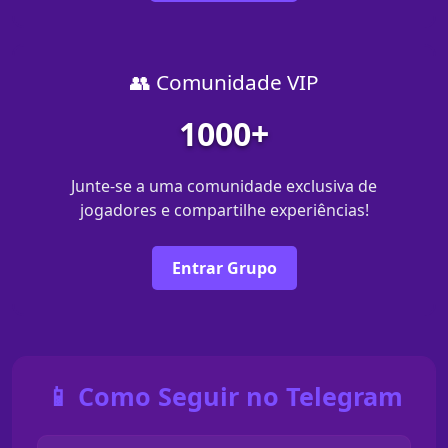
👥 Comunidade VIP
1000+
Junte-se a uma comunidade exclusiva de
jogadores e compartilhe experiências!
Entrar Grupo
📱 Como Seguir no Telegram