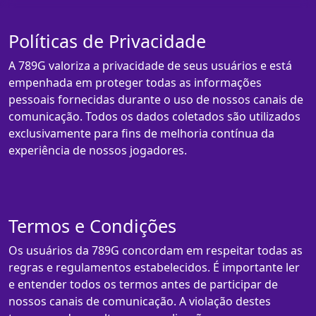
Políticas de Privacidade
A 789G valoriza a privacidade de seus usuários e está
empenhada em proteger todas as informações
pessoais fornecidas durante o uso de nossos canais de
comunicação. Todos os dados coletados são utilizados
exclusivamente para fins de melhoria contínua da
experiência de nossos jogadores.
Termos e Condições
Os usuários da 789G concordam em respeitar todas as
regras e regulamentos estabelecidos. É importante ler
e entender todos os termos antes de participar de
nossos canais de comunicação. A violação destes