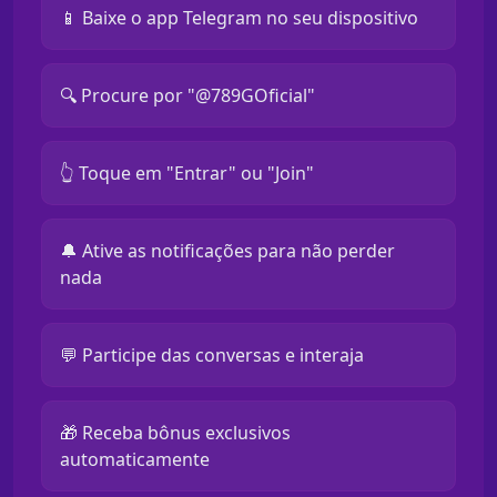
📱 Baixe o app Telegram no seu dispositivo
🔍 Procure por "@789GOficial"
👆 Toque em "Entrar" ou "Join"
🔔 Ative as notificações para não perder
nada
💬 Participe das conversas e interaja
🎁 Receba bônus exclusivos
automaticamente