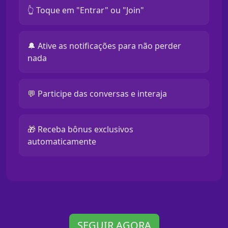
👆 Toque em "Entrar" ou "Join"
🔔 Ative as notificações para não perder
nada
💬 Participe das conversas e interaja
🎁 Receba bônus exclusivos
automaticamente
SEGUIR AGORA