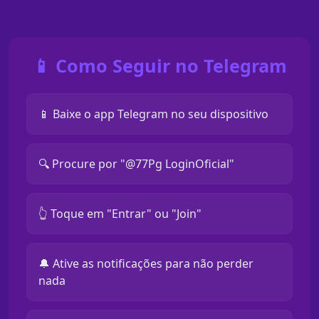
📱 Como Seguir no Telegram
📱 Baixe o app Telegram no seu dispositivo
🔍 Procure por "@77Pg LoginOficial"
👆 Toque em "Entrar" ou "Join"
🔔 Ative as notificações para não perder
nada