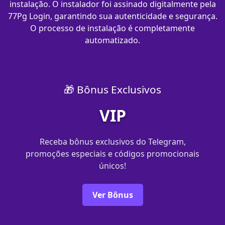
instalação. O instalador foi assinado digitalmente pela
77Pg Login, garantindo sua autenticidade e segurança.
O processo de instalação é completamente
automatizado.
🎁 Bônus Exclusivos
VIP
Receba bônus exclusivos do Telegram,
promoções especiais e códigos promocionais
únicos!
Ver Bônus