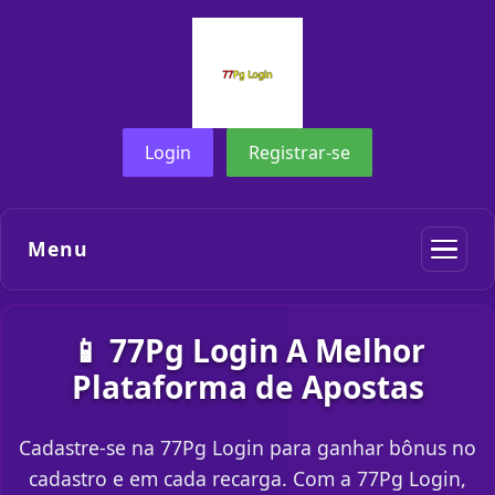
Login
Registrar-se
Menu
📱 77Pg Login A Melhor
Plataforma de Apostas
Cadastre-se na 77Pg Login para ganhar bônus no
cadastro e em cada recarga. Com a 77Pg Login,