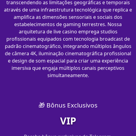
transcendendo as limitações geográficas e temporais
através de uma infraestrutura tecnológica que replica e
amplifica as dimensões sensoriais e sociais dos
estabelecimentos de gaming terrestres. Nossa
arquitetura de live casino emprega studios
profissionais equipados com tecnologia broadcast de
padrão cinematográfico, integrando múltiplos ângulos
de câmera 4K, iluminação cinematográfica profissional
e design de som espacial para criar uma experiência
imersiva que engaja múltiplos canais perceptivos
simultaneamente.
🎁 Bônus Exclusivos
VIP