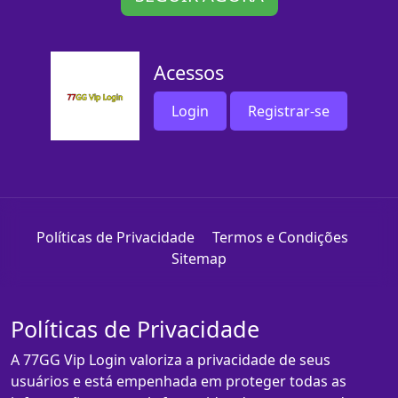
Acessos
Login
Registrar-se
Políticas de Privacidade
Termos e Condições
Sitemap
Políticas de Privacidade
A 77GG Vip Login valoriza a privacidade de seus
usuários e está empenhada em proteger todas as