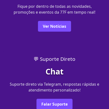
Fique por dentro de todas as novidades,
promoções e eventos da 77F em tempo real!
Ver Notícias
💬 Suporte Direto
Chat
Suporte direto via Telegram, respostas rápidas e
atendimento personalizado!
Falar Suporte