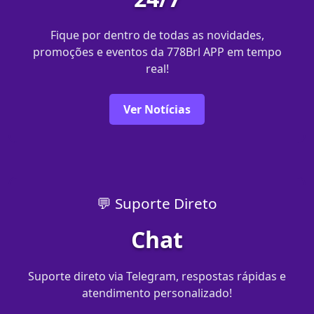
Fique por dentro de todas as novidades,
promoções e eventos da 778Brl APP em tempo
real!
Ver Notícias
💬 Suporte Direto
Chat
Suporte direto via Telegram, respostas rápidas e
atendimento personalizado!