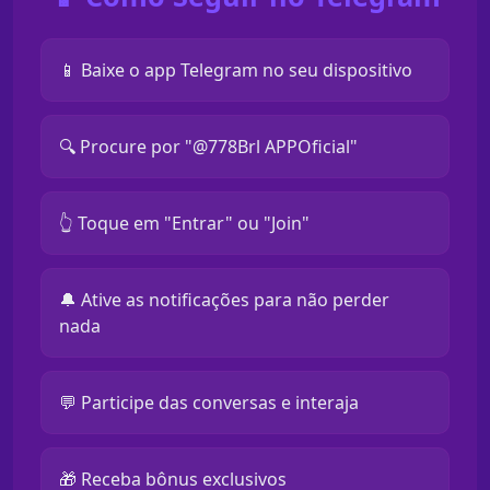
📱 Baixe o app Telegram no seu dispositivo
🔍 Procure por "@778Brl APPOficial"
👆 Toque em "Entrar" ou "Join"
🔔 Ative as notificações para não perder
nada
💬 Participe das conversas e interaja
🎁 Receba bônus exclusivos