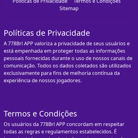
Políticas de Privacidade
Termos e Condições
Sitemap
Políticas de Privacidade
A 778Brl APP valoriza a privacidade de seus usuários e
está empenhada em proteger todas as informações
pessoais fornecidas durante o uso de nossos canais de
comunicação. Todos os dados coletados são utilizados
exclusivamente para fins de melhoria contínua da
experiência de nossos jogadores.
Termos e Condições
Os usuários da 778Brl APP concordam em respeitar
todas as regras e regulamentos estabelecidos. É