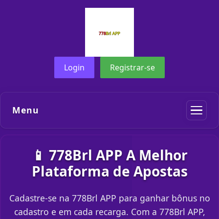
Login
Registrar-se
Menu
📱 778Brl APP A Melhor
Plataforma de Apostas
Cadastre-se na 778Brl APP para ganhar bônus no
cadastro e em cada recarga. Com a 778Brl APP,