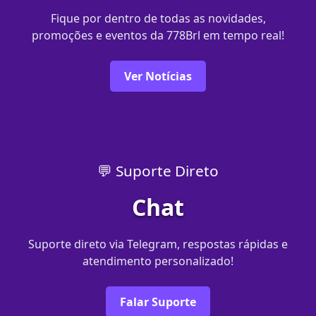
Fique por dentro de todas as novidades,
promoções e eventos da 778Brl em tempo real!
Ver Notícias
💬 Suporte Direto
Chat
Suporte direto via Telegram, respostas rápidas e
atendimento personalizado!
Falar Suporte