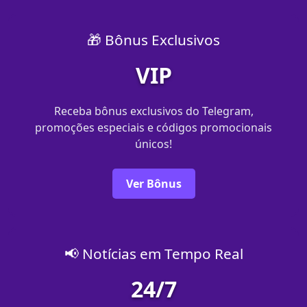
🎁 Bônus Exclusivos
VIP
Receba bônus exclusivos do Telegram,
promoções especiais e códigos promocionais
únicos!
Ver Bônus
📢 Notícias em Tempo Real
24/7