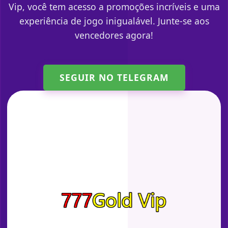
Vip, você tem acesso a promoções incríveis e uma
experiência de jogo inigualável. Junte-se aos
vencedores agora!
SEGUIR NO TELEGRAM