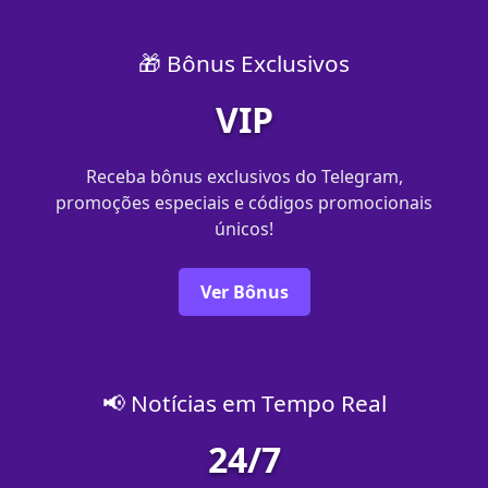
🎁 Bônus Exclusivos
VIP
Receba bônus exclusivos do Telegram,
promoções especiais e códigos promocionais
únicos!
Ver Bônus
📢 Notícias em Tempo Real
24/7