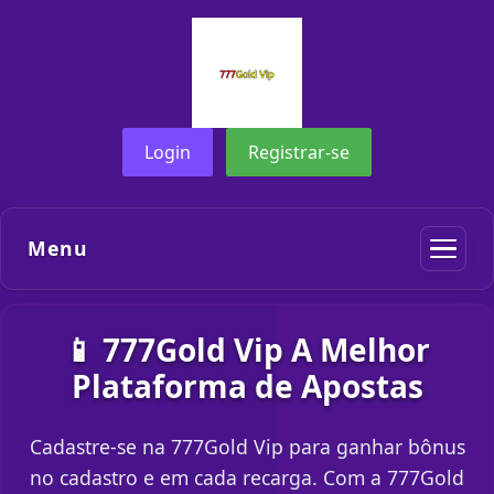
Login
Registrar-se
Menu
📱 777Gold Vip A Melhor
Plataforma de Apostas
Cadastre-se na 777Gold Vip para ganhar bônus
no cadastro e em cada recarga. Com a 777Gold