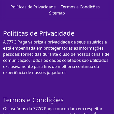
Políticas de Privacidade
Termos e Condições
Sitemap
Políticas de Privacidade
A 777G Paga valoriza a privacidade de seus usuários e
está empenhada em proteger todas as informações
pessoais fornecidas durante o uso de nossos canais de
comunicação. Todos os dados coletados são utilizados
exclusivamente para fins de melhoria contínua da
experiência de nossos jogadores.
Termos e Condições
Os usuários da 777G Paga concordam em respeitar