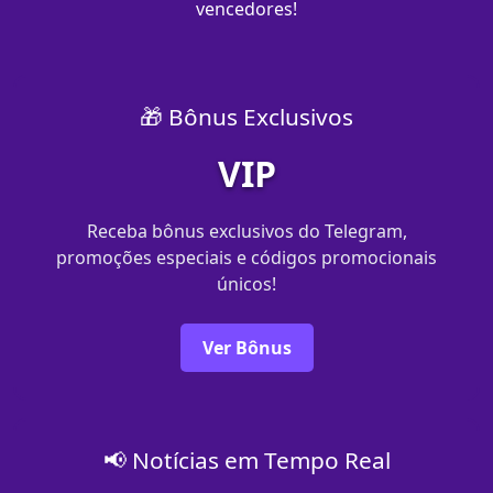
vencedores!
🎁 Bônus Exclusivos
VIP
Receba bônus exclusivos do Telegram,
promoções especiais e códigos promocionais
únicos!
Ver Bônus
📢 Notícias em Tempo Real