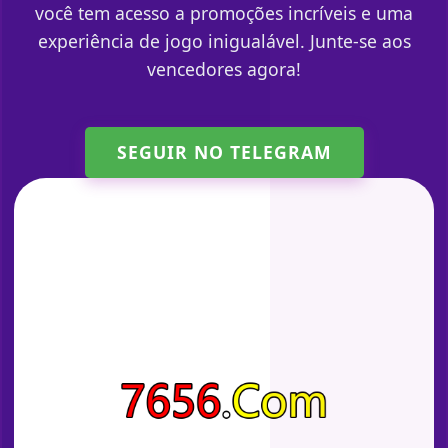
você tem acesso a promoções incríveis e uma
experiência de jogo inigualável. Junte-se aos
vencedores agora!
SEGUIR NO TELEGRAM