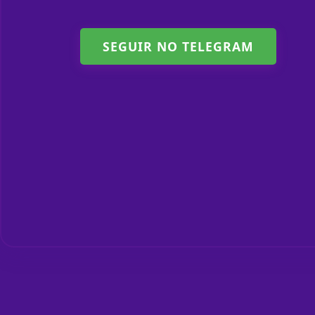
SEGUIR NO TELEGRAM