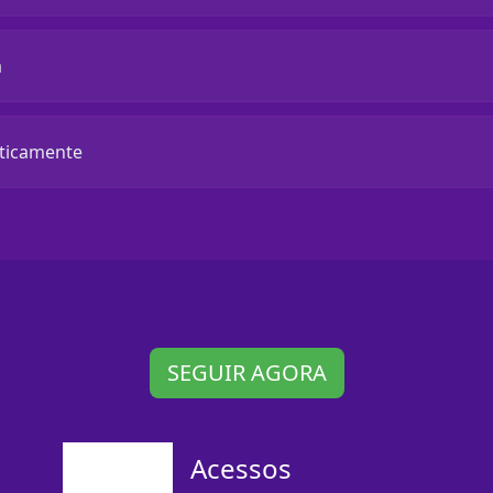
a
aticamente
SEGUIR AGORA
Acessos