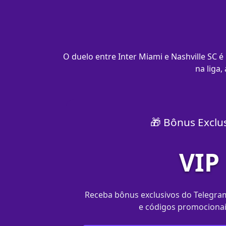
O duelo entre Inter Miami e Nashville SC
na liga,
🎁 Bônus Exclu
VIP
Receba bônus exclusivos do Telegra
e códigos promocionai