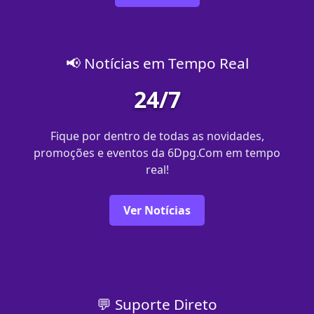
📢 Notícias em Tempo Real
24/7
Fique por dentro de todas as novidades,
promoções e eventos da 6Dpg.Com em tempo
real!
Ver Notícias
💬 Suporte Direto