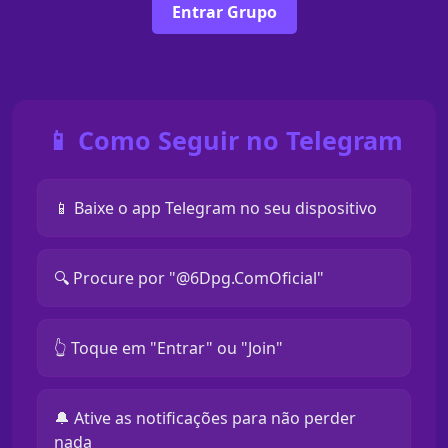
Entrar Grupo
📱 Como Seguir no Telegram
📱 Baixe o app Telegram no seu dispositivo
🔍 Procure por "@6Dpg.ComOficial"
👆 Toque em "Entrar" ou "Join"
🔔 Ative as notificações para não perder
nada