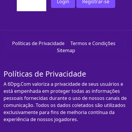
Login
Registrar-se
Políticas de Privacidade
Termos e Condições
Sitemap
Políticas de Privacidade
A 6Dpg.Com valoriza a privacidade de seus usuários e
está empenhada em proteger todas as informações
pessoais fornecidas durante o uso de nossos canais de
comunicação. Todos os dados coletados são utilizados
exclusivamente para fins de melhoria contínua da
experiência de nossos jogadores.