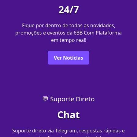
24/7
Fique por dentro de todas as novidades,
promoções e eventos da 6BB Com Plataforma
em tempo real!
Ver Notícias
💬 Suporte Direto
Chat
Suporte direto via Telegram, respostas rápidas e