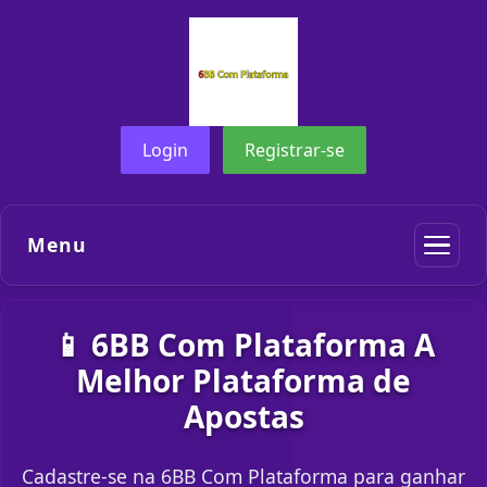
Login
Registrar-se
Menu
📱 6BB Com Plataforma A
Melhor Plataforma de
Apostas
Cadastre-se na 6BB Com Plataforma para ganhar