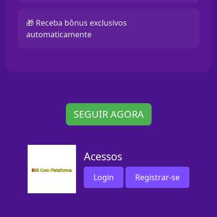
🎁 Receba bônus exclusivos
automaticamente
SEGUIR AGORA
Acessos
Login
Registrar-se