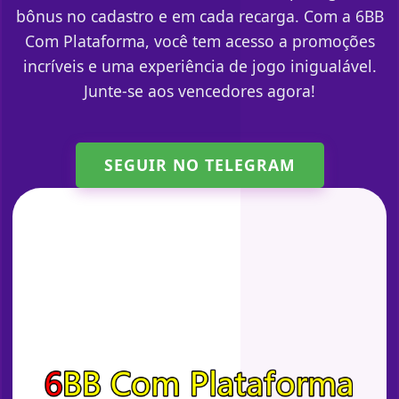
bônus no cadastro e em cada recarga. Com a 6BB
Com Plataforma, você tem acesso a promoções
incríveis e uma experiência de jogo inigualável.
Junte-se aos vencedores agora!
SEGUIR NO TELEGRAM