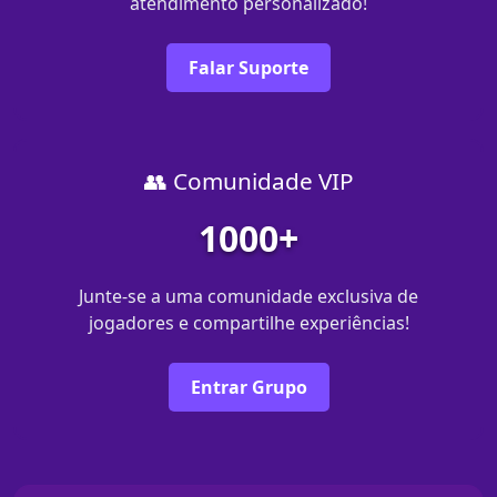
atendimento personalizado!
Falar Suporte
👥 Comunidade VIP
1000+
Junte-se a uma comunidade exclusiva de
jogadores e compartilhe experiências!
Entrar Grupo