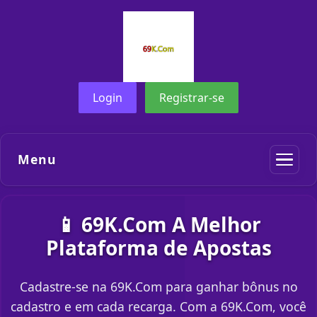
Login
Registrar-se
Menu
📱 69K.Com A Melhor
Plataforma de Apostas
Cadastre-se na 69K.Com para ganhar bônus no
cadastro e em cada recarga. Com a 69K.Com, você