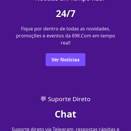
24/7
Fique por dentro de todas as novidades,
promoções e eventos da 69K.Com em tempo
real!
Ver Notícias
💬 Suporte Direto
Chat
Suporte direto via Telegram, respostas rápidas e