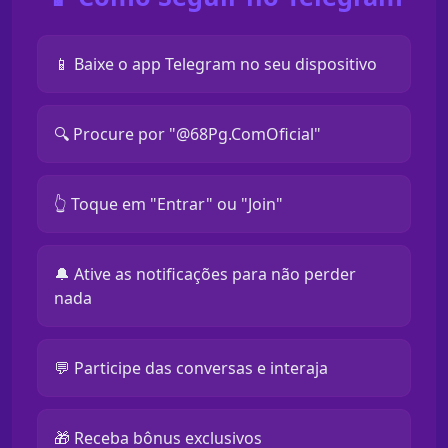
📱 Baixe o app Telegram no seu dispositivo
🔍 Procure por "@68Pg.ComOficial"
👆 Toque em "Entrar" ou "Join"
🔔 Ative as notificações para não perder
nada
💬 Participe das conversas e interaja
🎁 Receba bônus exclusivos