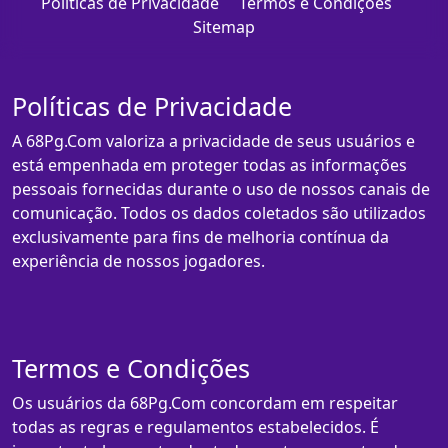
Políticas de Privacidade
Termos e Condições
Sitemap
Políticas de Privacidade
A 68Pg.Com valoriza a privacidade de seus usuários e
está empenhada em proteger todas as informações
pessoais fornecidas durante o uso de nossos canais de
comunicação. Todos os dados coletados são utilizados
exclusivamente para fins de melhoria contínua da
experiência de nossos jogadores.
Termos e Condições
Os usuários da 68Pg.Com concordam em respeitar
todas as regras e regulamentos estabelecidos. É