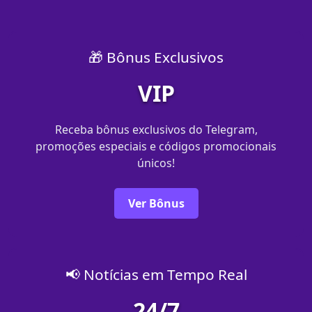
🎁 Bônus Exclusivos
VIP
Receba bônus exclusivos do Telegram,
promoções especiais e códigos promocionais
únicos!
Ver Bônus
📢 Notícias em Tempo Real
24/7