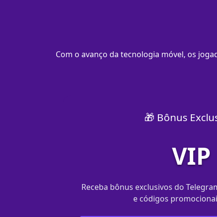
Com o avanço da tecnologia móvel, os jogad
🎁 Bônus Exclu
VIP
Receba bônus exclusivos do Telegra
e códigos promocionai