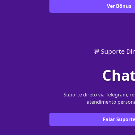
Ver Bônus
💬 Suporte Di
Cha
Suporte direto via Telegram, r
atendimento persona
Falar Suport