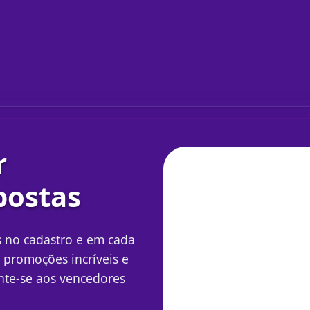
r
postas
s no cadastro e em cada
 promoções incríveis e
unte-se aos vencedores