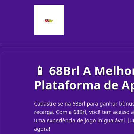
📱 68Brl A Melho
Plataforma de A
Cadastre-se na 68Brl para ganhar bônu
recarga. Com a 68Brl, você tem acesso a
uma experiência de jogo inigualável. J
agora!