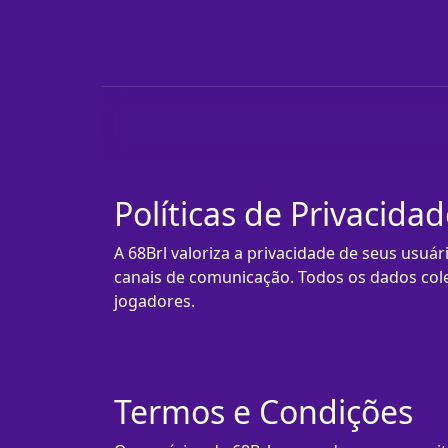
Políticas de Privacida
A 68Brl valoriza a privacidade de seus usu
canais de comunicação. Todos os dados cole
jogadores.
Termos e Condições