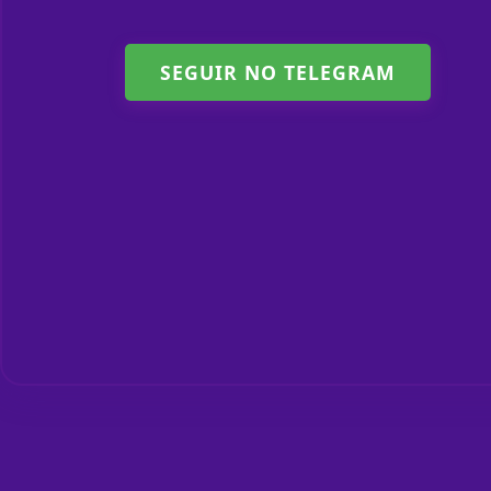
SEGUIR NO TELEGRAM