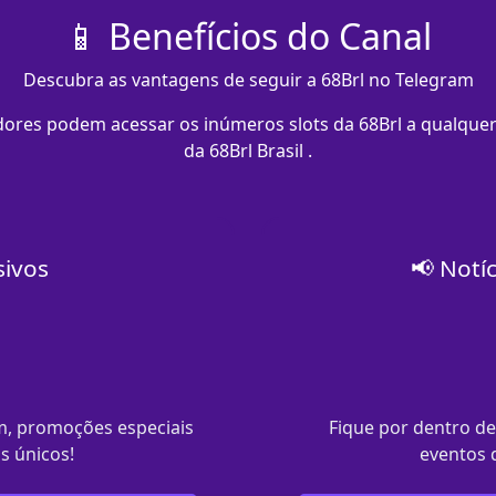
📱 Benefícios do Canal
Descubra as vantagens de seguir a 68Brl no Telegram
ores podem acessar os inúmeros slots da 68Brl a qualquer 
da 68Brl Brasil .
sivos
📢 Notí
m, promoções especiais
Fique por dentro d
s únicos!
eventos 