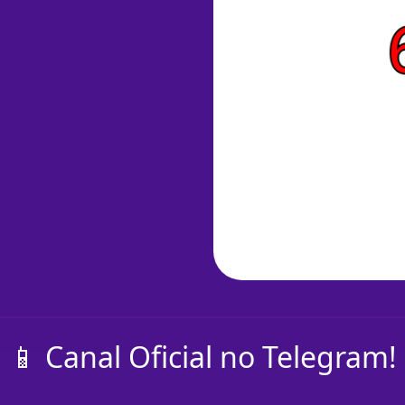
📱 Canal Oficial no Telegram!