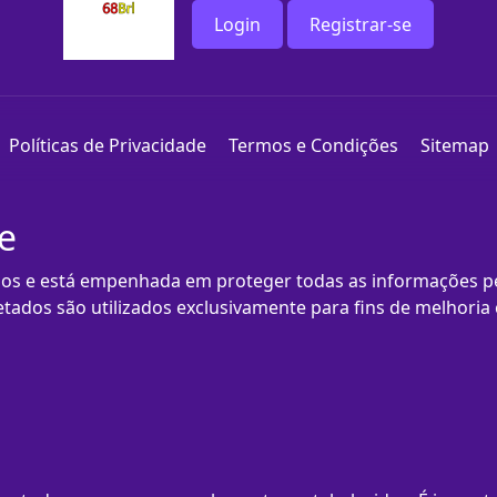
Login
Registrar-se
Políticas de Privacidade
Termos e Condições
Sitemap
de
ários e está empenhada em proteger todas as informações p
tados são utilizados exclusivamente para fins de melhoria