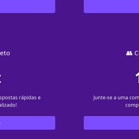
reto
👥 
t
espostas rápidas e
Junte-se a uma com
lizado!
compa
e