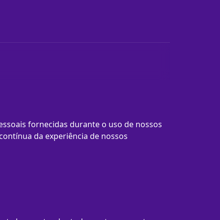
essoais fornecidas durante o uso de nossos
 contínua da experiência de nossos