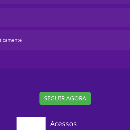
a
aticamente
SEGUIR AGORA
Acessos