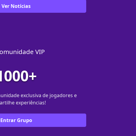
Ver Notícias
Comunidade VIP
1000+
unidade exclusiva de jogadores e
rtilhe experiências!
Entrar Grupo