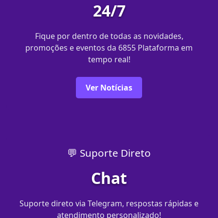
24/7
Fique por dentro de todas as novidades,
promoções e eventos da 6855 Plataforma em
tempo real!
Ver Notícias
💬 Suporte Direto
Chat
Suporte direto via Telegram, respostas rápidas e
atendimento personalizado!