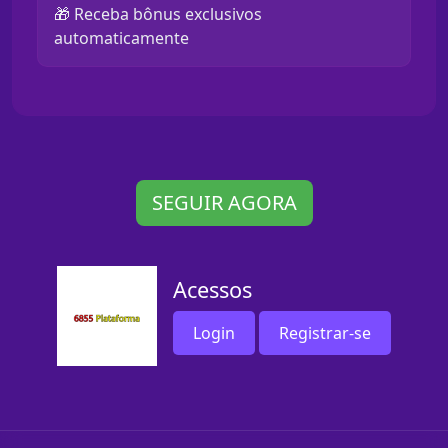
🎁 Receba bônus exclusivos
automaticamente
SEGUIR AGORA
Acessos
Login
Registrar-se