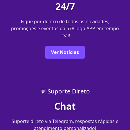
24/7
Fique por dentro de todas as novidades,
promoções e eventos da 678 Jogo APP em tempo
real!
Ver Notícias
💬 Suporte Direto
Chat
Suporte direto via Telegram, respostas rápidas e
atendimento personalizado!