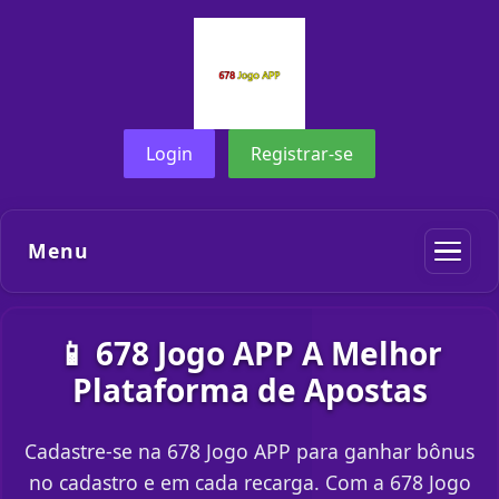
Login
Registrar-se
Menu
📱 678 Jogo APP A Melhor
Plataforma de Apostas
Cadastre-se na 678 Jogo APP para ganhar bônus
no cadastro e em cada recarga. Com a 678 Jogo