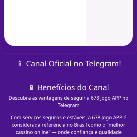
📱 Canal Oficial no Telegram!
📱 Benefícios do Canal
Descubra as vantagens de seguir a 678 Jogo APP no
Telegram
Com serviços seguros e estáveis, a 678 Jogo APP é
considerada referência no Brasil como o “melhor
cassino online” — onde confiança e qualidade