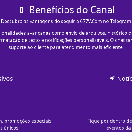
📱 Benefícios do Canal
Descubra as vantagens de seguir a 677V.Com no Telegram
cionalidades avançadas como envio de arquivos, histórico de
ormatação de texto e notificações personalizáveis. O chat
suporte ao cliente para atendimento mais eficiente.
sivos
📢 Notí
m, promoções especiais
Fique por dentro d
s únicos!
eventos da