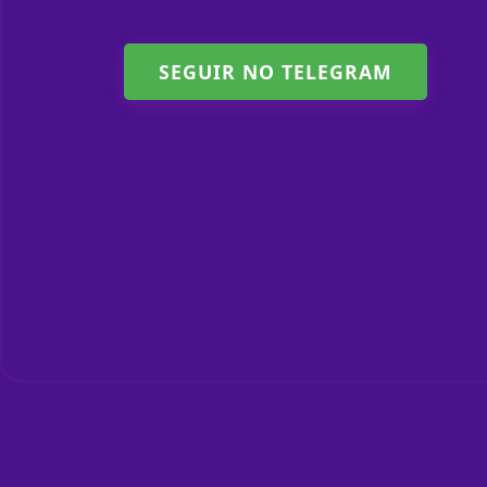
SEGUIR NO TELEGRAM