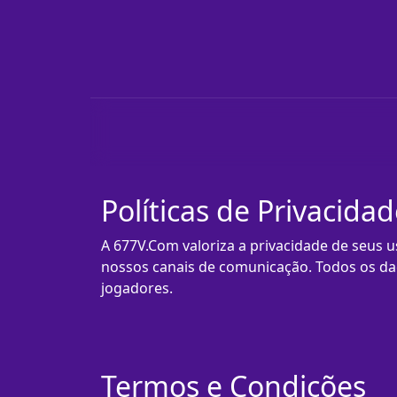
Políticas de Privacida
A 677V.Com valoriza a privacidade de seus 
nossos canais de comunicação. Todos os dad
jogadores.
Termos e Condições