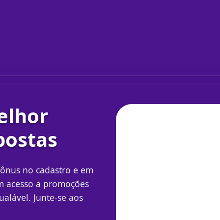
elhor
postas
bônus no cadastro e em
em acesso a promoções
ualável. Junte-se aos