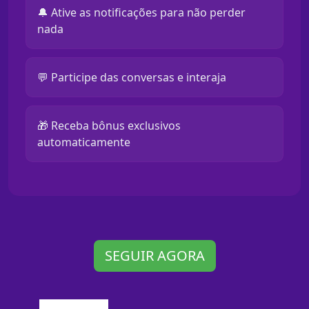
🔔 Ative as notificações para não perder
nada
💬 Participe das conversas e interaja
🎁 Receba bônus exclusivos
automaticamente
SEGUIR AGORA