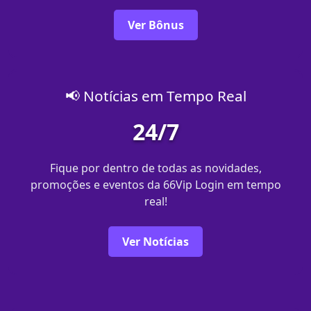
Ver Bônus
📢 Notícias em Tempo Real
24/7
Fique por dentro de todas as novidades,
promoções e eventos da 66Vip Login em tempo
real!
Ver Notícias