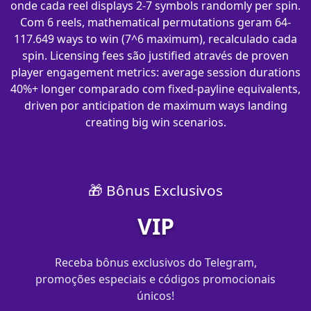
onde cada reel displays 2-7 symbols randomly per spin.
Com 6 reels, mathematical permutations geram 64-
117.649 ways to win (7^6 maximum), recalculado cada
spin. Licensing fees são justified através de proven
player engagement metrics: average session durations
40%+ longer comparado com fixed-payline equivalents,
driven por anticipation de maximum ways landing
creating big win scenarios.
🎁 Bônus Exclusivos
VIP
Receba bônus exclusivos do Telegram,
promoções especiais e códigos promocionais
únicos!