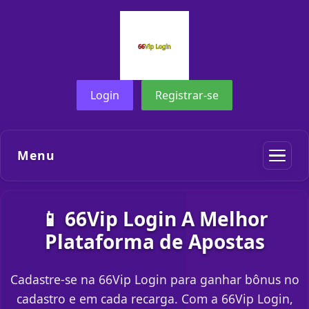
Login
Registrar-se
Menu
📱 66Vip Login A Melhor
Plataforma de Apostas
Cadastre-se na 66Vip Login para ganhar bônus no
cadastro e em cada recarga. Com a 66Vip Login,