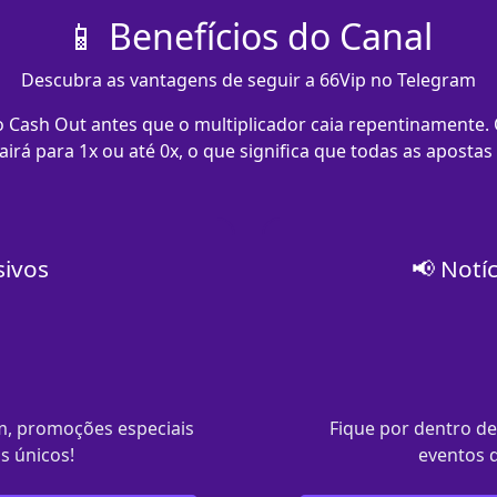
📱 Benefícios do Canal
Descubra as vantagens de seguir a 66Vip no Telegram
r o Cash Out antes que o multiplicador caia repentinamente
irá para 1x ou até 0x, o que significa que todas as apostas 
sivos
📢 Notí
m, promoções especiais
Fique por dentro d
s únicos!
eventos 