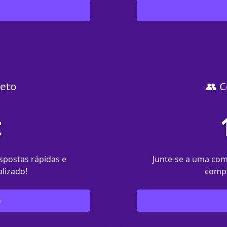
reto
👥 
t
espostas rápidas e
Junte-se a uma com
lizado!
compa
e