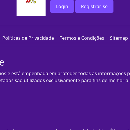
Login
Registrar-se
Políticas de Privacidade
Termos e Condições
Sitemap
de
ários e está empenhada em proteger todas as informações 
tados são utilizados exclusivamente para fins de melhoria