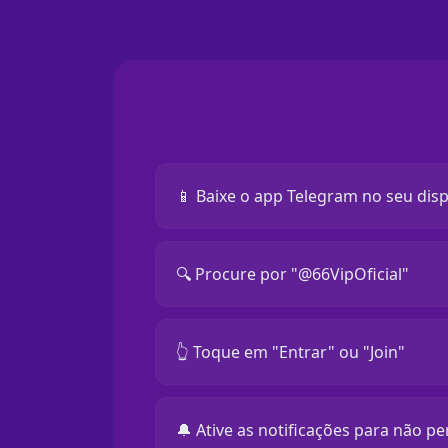
📱 Baixe o app Telegram no seu disp
🔍 Procure por "@66VipOficial"
👆 Toque em "Entrar" ou "Join"
🔔 Ative as notificações para não p