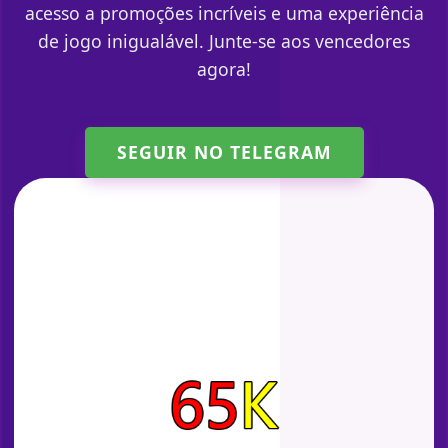
acesso a promoções incríveis e uma experiência
de jogo inigualável. Junte-se aos vencedores
agora!
SEGUIR NO TELEGRAM