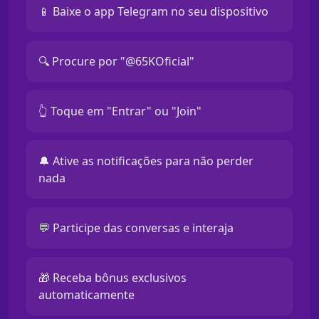
📱 Baixe o app Telegram no seu dispositivo
🔍 Procure por "@65KOficial"
👆 Toque em "Entrar" ou "Join"
🔔 Ative as notificações para não perder
nada
💬 Participe das conversas e interaja
🎁 Receba bônus exclusivos
automaticamente