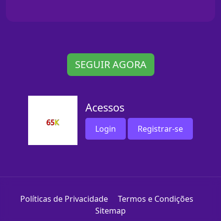
SEGUIR AGORA
Acessos
Login
Registrar-se
Políticas de Privacidade
Termos e Condições
Sitemap