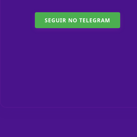
SEGUIR NO TELEGRAM