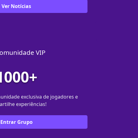
Ver Notícias
Comunidade VIP
1000+
unidade exclusiva de jogadores e
rtilhe experiências!
Entrar Grupo