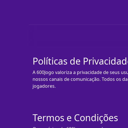
Políticas de Privacida
A 600Jogo valoriza a privacidade de seus u
nossos canais de comunicação. Todos os dad
jogadores.
Termos e Condições