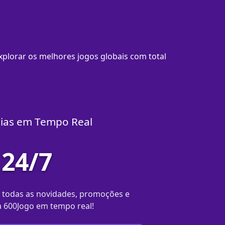
xplorar os melhores jogos globais com total
cias em Tempo Real
24/7
e todas as novidades, promoções e
a 600Jogo em tempo real!