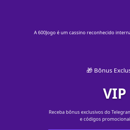
A 600Jogo é um cassino reconhecido interna
🎁 Bônus Exclu
VIP
Receba bônus exclusivos do Telegra
e códigos promocionai