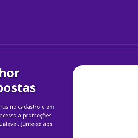
lhor
postas
nus no cadastro e em
 acesso a promoções
ualável. Junte-se aos