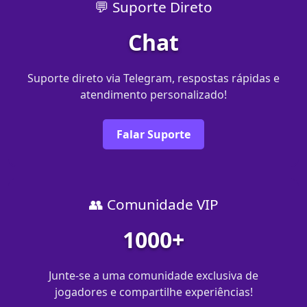
💬 Suporte Direto
Chat
Suporte direto via Telegram, respostas rápidas e
atendimento personalizado!
Falar Suporte
👥 Comunidade VIP
1000+
Junte-se a uma comunidade exclusiva de
jogadores e compartilhe experiências!