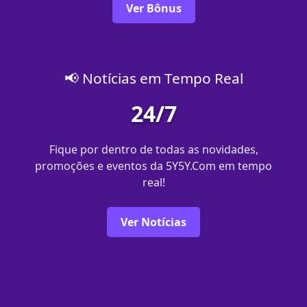
Ver Bônus
📢 Notícias em Tempo Real
24/7
Fique por dentro de todas as novidades,
promoções e eventos da 5Y5Y.Com em tempo
real!
Ver Notícias