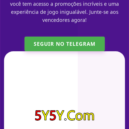
você tem acesso a promoções incríveis e uma
experiência de jogo inigualável. Junte-se aos
vencedores agora!
SEGUIR NO TELEGRAM