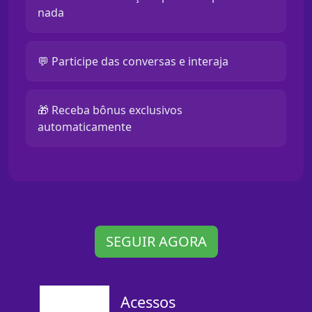
nada
💬 Participe das conversas e interaja
🎁 Receba bônus exclusivos
automaticamente
SEGUIR AGORA
Acessos