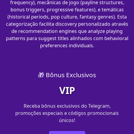
frequency), mecânicas de jogo (payline structures,
bonus triggers, progressive features), e temáticas
(historical periods, pop culture, fantasy genres). Esta
categorização facilita discovery personalizado através
de recommendation engines que analyze playing
patterns para suggest titles alinhados com behavioral
preferences individuais.
🎁 Bônus Exclusivos
VIP
Receba bônus exclusivos do Telegram,
promoções especiais e códigos promocionais
únicos!