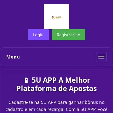
Login
Registrar-se
Menu
📱 5U APP A Melhor
Plataforma de Apostas
Cadastre-se na 5U APP para ganhar bônus no
cadastro e em cada recarga. Com a 5U APP, você