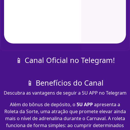
📱 Canal Oficial no Telegram!
📱 Benefícios do Canal
Descubra as vantagens de seguir a 5U APP no Telegram
Além do bônus de depósito, o
5U APP
apresenta a
Roleta da Sorte, uma atração que promete elevar ainda
mais o nível de adrenalina durante o Carnaval. A roleta
funciona de forma simples: ao cumprir determinados