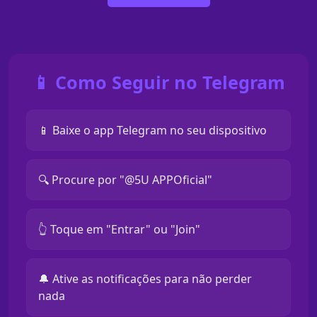
📱 Como Seguir no Telegram
📱 Baixe o app Telegram no seu dispositivo
🔍 Procure por "@5U APPOficial"
👆 Toque em "Entrar" ou "Join"
🔔 Ative as notificações para não perder
nada