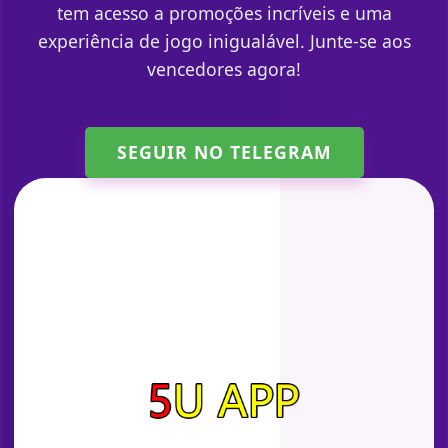
tem acesso a promoções incríveis e uma
experiência de jogo inigualável. Junte-se aos
vencedores agora!
SEGUIR NO TELEGRAM