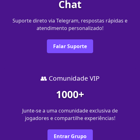
Chat
Suporte direto via Telegram, respostas rápidas e
atendimento personalizado!
Falar Suporte
👥 Comunidade VIP
1000+
Junte-se a uma comunidade exclusiva de
jogadores e compartilhe experiências!
Entrar Grupo