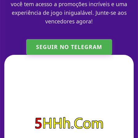
você tem acesso a promoções incríveis e uma
experiência de jogo inigualável. Junte-se aos
vencedores agora!
SEGUIR NO TELEGRAM