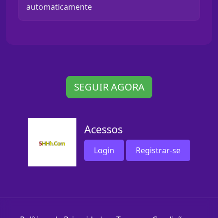
automaticamente
SEGUIR AGORA
Acessos
Login
Registrar-se