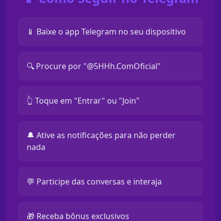
📱 Baixe o app Telegram no seu dispositivo
🔍 Procure por "@5HHh.ComOficial"
👆 Toque em "Entrar" ou "Join"
🔔 Ative as notificações para não perder
nada
💬 Participe das conversas e interaja
🎁 Receba bônus exclusivos