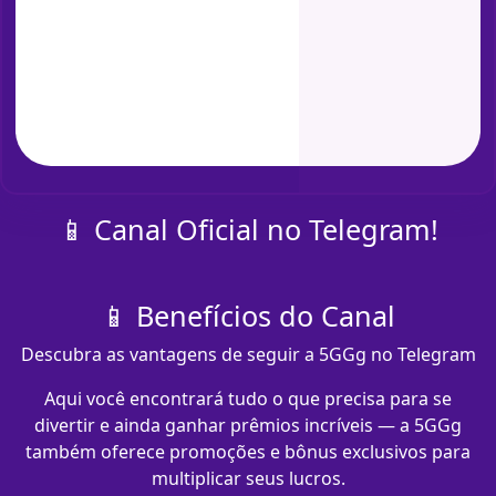
📱 Canal Oficial no Telegram!
📱 Benefícios do Canal
Descubra as vantagens de seguir a 5GGg no Telegram
Aqui você encontrará tudo o que precisa para se
divertir e ainda ganhar prêmios incríveis — a 5GGg
também oferece promoções e bônus exclusivos para
multiplicar seus lucros.