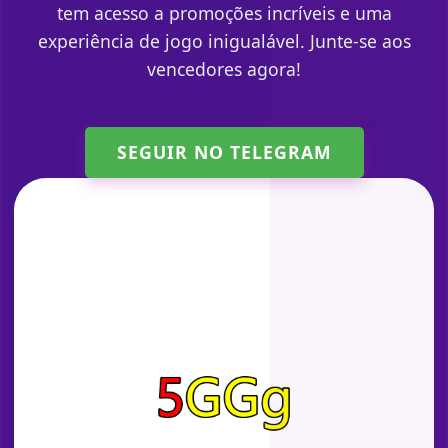
tem acesso a promoções incríveis e uma
experiência de jogo inigualável. Junte-se aos
vencedores agora!
SEGUIR NO TELEGRAM