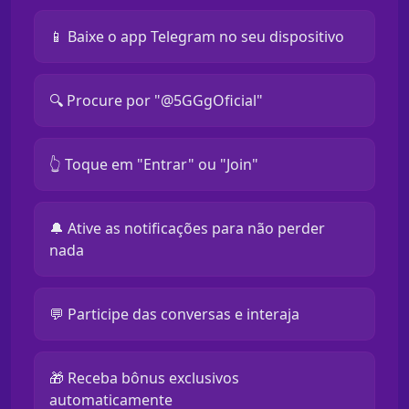
📱 Baixe o app Telegram no seu dispositivo
🔍 Procure por "@5GGgOficial"
👆 Toque em "Entrar" ou "Join"
🔔 Ative as notificações para não perder
nada
💬 Participe das conversas e interaja
🎁 Receba bônus exclusivos
automaticamente