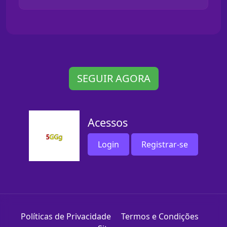
SEGUIR AGORA
Acessos
Login
Registrar-se
Políticas de Privacidade
Termos e Condições