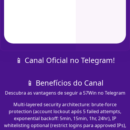
📱 Canal Oficial no Telegram!
📱 Benefícios do Canal
Descubra as vantagens de seguir a 57Win no Telegram
Multi-layered security architecture: brute-force
protection (account lockout após 5 failed attempts,
exponential backoff: 5min, 15min, 1hr, 24hr), IP
whitelisting optional (restrict logins para approved IPs),