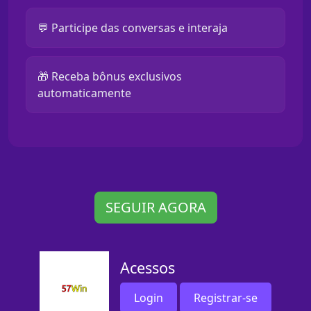
💬 Participe das conversas e interaja
🎁 Receba bônus exclusivos
automaticamente
SEGUIR AGORA
Acessos
Login
Registrar-se