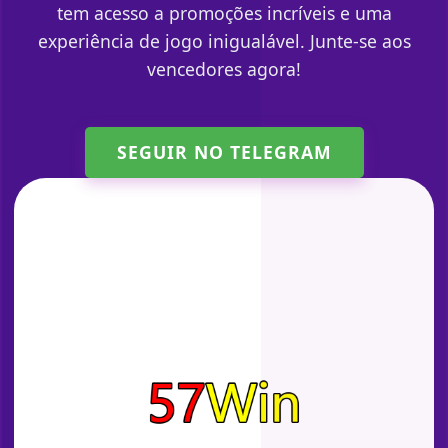
tem acesso a promoções incríveis e uma
experiência de jogo inigualável. Junte-se aos
vencedores agora!
SEGUIR NO TELEGRAM