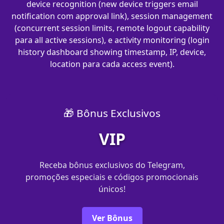
device recognition (new device triggers email
notification com approval link), session management
(concurrent session limits, remote logout capability
para all active sessions), e activity monitoring (login
history dashboard showing timestamp, IP, device,
location para cada access event).
🎁 Bônus Exclusivos
VIP
Receba bônus exclusivos do Telegram,
promoções especiais e códigos promocionais
únicos!
Ver Bônus