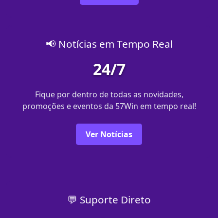
📢 Notícias em Tempo Real
24/7
Fique por dentro de todas as novidades,
promoções e eventos da 57Win em tempo real!
Ver Notícias
💬 Suporte Direto