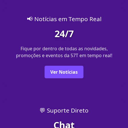
📢 Notícias em Tempo Real
24/7
Fique por dentro de todas as novidades,
promoções e eventos da 57T em tempo real!
Ver Notícias
💬 Suporte Direto
Chat