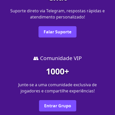
Suporte direto via Telegram, respostas rápidas e
atendimento personalizado!
Falar Suporte
👥 Comunidade VIP
1000+
Junte-se a uma comunidade exclusiva de
jogadores e compartilhe experiências!
Entrar Grupo